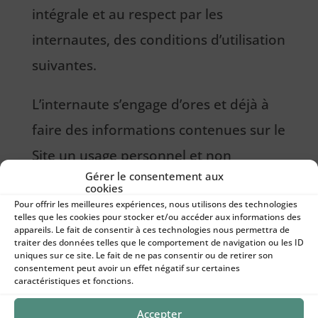
intégrale et au respect par les
internautes, des conditions d’utilisation
suivantes.
L’internaute s’engage d’ores et déjà à
faire des informations contenues sur le
Site un usage personnel et non
Gérer le consentement aux
commercial. En cas de non-respect des
cookies
présentes dispositions par l’internaute,
Pour offrir les meilleures expériences, nous utilisons des technologies
telles que les cookies pour stocker et/ou accéder aux informations des
sa responsabilité pourrait se voir
appareils. Le fait de consentir à ces technologies nous permettra de
traiter des données telles que le comportement de navigation ou les ID
engagée.
uniques sur ce site. Le fait de ne pas consentir ou de retirer son
consentement peut avoir un effet négatif sur certaines
caractéristiques et fonctions.
IDENTIFICATION ET PUBLICATION
Accepter