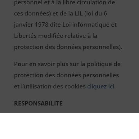
personnel et à la libre circulation de
ces données) et de la LIL (loi du 6
janvier 1978 dite Loi informatique et
Libertés modifiée relative à la
protection des données personnelles).
Pour en savoir plus sur la politique de
protection des données personnelles
et l’utilisation des cookies
cliquez ici
.
RESPONSABILITE
L’internaute est seul responsable de
l’utilisation qu’il fait du contenu du Site.